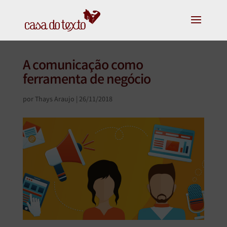
A comunicação como
ferramenta de negócio
por
Thays Araujo
|
26/11/2018