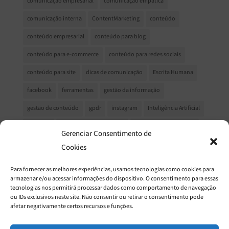
comunicação empresarial
comunicação empática
comunicação interna
ContentMarketing
conteúdo
conteúdo empresarial
conteúdo para blog
conteúdo para e-commerce
conteúdo para redes sociais
conteúdo para site
dicas de comunicação
Escrita Humana
facebook
ferramentas
gestão da informação
gestão de conteúdo
gpdr
instagram
Inteligência Artificial
LinkedIn
marketing de conteeúdo
Marketing de conteúdo
Gerenciar Consentimento de
marketing de relacionamento
marketing digital
Cookies
MarketingDigital
Mercado Editorial
mudanças no facebook
Para fornecer as melhores experiências, usamos tecnologias como cookies para
armazenar e/ou acessar informações do dispositivo. O consentimento para essas
Newsletter
Processo Criativo
produção de conteúdo
tecnologias nos permitirá processar dados como comportamento de navegação
ou IDs exclusivos neste site. Não consentir ou retirar o consentimento pode
redes sociais
relacionamento com o cliente
afetar negativamente certos recursos e funções.
relatório de sustentabilidade gri
relatório gri