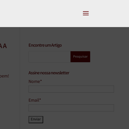
 A
Encontre um Artigo
Assine nossa newsletter
 bem!
Nome*
Email*