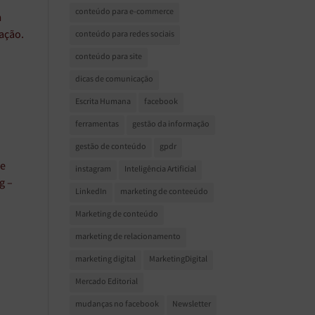
conteúdo para e-commerce
m
ação.
conteúdo para redes sociais
conteúdo para site
dicas de comunicação
Escrita Humana
facebook
ferramentas
gestão da informação
gestão de conteúdo
gpdr
de
instagram
Inteligência Artificial
g –
LinkedIn
marketing de conteeúdo
Marketing de conteúdo
marketing de relacionamento
marketing digital
MarketingDigital
Mercado Editorial
mudanças no facebook
Newsletter