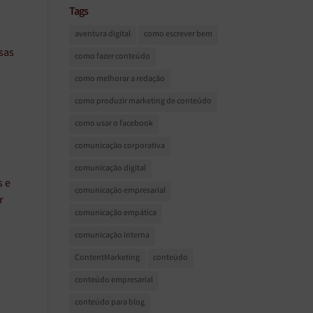
Tags
aventura digital
como escrever bem
sas
como fazer conteúdo
como melhorar a redação
como produzir marketing de conteúdo
como usar o facebook
comunicação corporativa
comunicação digital
s e
comunicação empresarial
r
comunicação empática
comunicação interna
ContentMarketing
conteúdo
conteúdo empresarial
conteúdo para blog