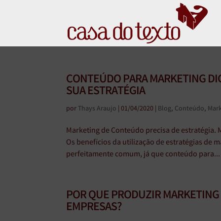
CONTEÚDO PARA MARKETING DIG
SUA ESTRATÉGIA
por
Thays Araujo
|
01/04/2020
|
Blog
,
Conteúdo
,
Mark
Marketing de Conteúdo precisa de estratégia.
Os benefícios da utilização de estratégias de m
perfeitamente comum, já que conteúdo para...
POR QUE PRODUZIR MARKETING 
EMPRESAS?