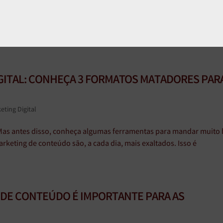
ITAL: CONHEÇA 3 FORMATOS MATADORES PARA
eting Digital
 Mas antes disso, conheça algumas ferramentas para mandar muito
arketing de conteúdo são, a cada dia, mais exaltados. Isso é
DE CONTEÚDO É IMPORTANTE PARA AS