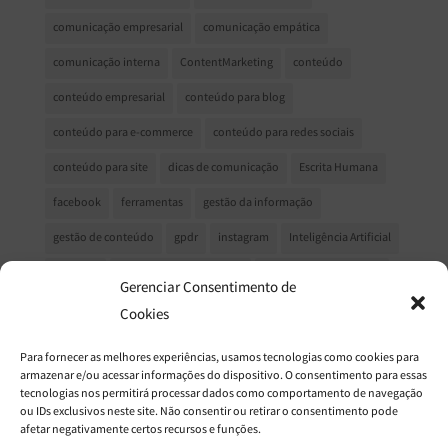
comunicação empresarial
comunicação empática
comunicação interna
ContentMarketing
conteúdo
conteúdo empresarial
conteúdo para blog
conteúdo para e-commerce
conteúdo para redes sociais
conteúdo para site
dicas de comunicação
Escrita Humana
facebook
ferramentas
gestão da informação
gestão de conteúdo
gpdr
instagram
Inteligência Artificial
LinkedIn
marketing de conteeúdo
Marketing de conteúdo
Gerenciar Consentimento de
marketing de relacionamento
marketing digital
Cookies
MarketingDigital
Mercado Editorial
mudanças no facebook
Para fornecer as melhores experiências, usamos tecnologias como cookies para
armazenar e/ou acessar informações do dispositivo. O consentimento para essas
Newsletter
Processo Criativo
produção de conteúdo
tecnologias nos permitirá processar dados como comportamento de navegação
ou IDs exclusivos neste site. Não consentir ou retirar o consentimento pode
redes sociais
relacionamento com o cliente
afetar negativamente certos recursos e funções.