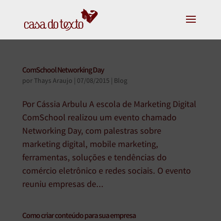
ComSchool Networking Day
por
Thays Araujo
|
07/08/2015
|
Blog
Por Cássia Arbulu A escola de Marketing Digital
ComSchool realizou um evento chamado
Networking Day, com palestras sobre
marketing digital, mobile marketing,
ferramentas, soluções e tendências do
comércio eletrônico e redes sociais. O evento
reuniu empresas de...
Como criar conteúdo para sua empresa