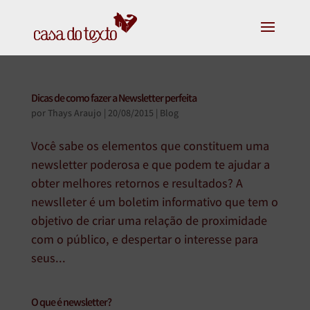
Dicas de como fazer a Newsletter perfeita
por
Thays Araujo
|
20/08/2015
|
Blog
Você sabe os elementos que constituem uma
newsletter poderosa e que podem te ajudar a
obter melhores retornos e resultados? A
newslleter é um boletim informativo que tem o
objetivo de criar uma relação de proximidade
com o público, e despertar o interesse para
seus...
O que é newsletter?