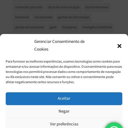
conteúdo para site
dicas de comunicação
Escrita Humana
facebook
ferramentas
gestão da informação
gestão de conteúdo
gpdr
instagram
Inteligência Artificial
LinkedIn
marketing de conteeúdo
Marketing de conteúdo
Gerenciar Consentimento de
marketing de relacionamento
marketing digital
Cookies
MarketingDigital
Mercado Editorial
mudanças no facebook
Para fornecer as melhores experiências, usamos tecnologias como cookies para
armazenar e/ou acessar informações do dispositivo. O consentimento para essas
Newsletter
Processo Criativo
produção de conteúdo
tecnologias nos permitirá processar dados como comportamento de navegação
ou IDs exclusivos neste site. Não consentir ou retirar o consentimento pode
redes sociais
relacionamento com o cliente
afetar negativamente certos recursos e funções.
relatório de sustentabilidade gri
relatório gri
segurança de dados
SEO
texto para site
Aceitar
Negar
Ver preferências