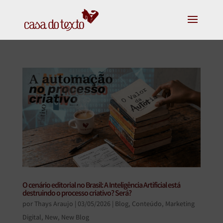
O cenário editorial no Brasil: A Inteligência Artificial está
destruindo o processo criativo? Será?
por
Thays Araujo
|
03/05/2026
|
Blog
,
Conteúdo
,
Marketing
Digital
,
New
,
New Blog