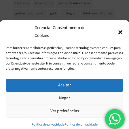
facebook
ferramentas
gestão da informação
gestão de conteúdo
gpdr
instagram
Inteligência Artificial
LinkedIn
marketing de conteeúdo
Marketing de conteúdo
Gerenciar Consentimento de
marketing de relacionamento
marketing digital
Cookies
MarketingDigital
Mercado Editorial
mudanças no facebook
Para fornecer as melhores experiências, usamos tecnologias como cookies para
armazenar e/ou acessar informações do dispositivo. O consentimento para essas
Newsletter
Processo Criativo
produção de conteúdo
tecnologias nos permitirá processar dados como comportamento de navegação
ou IDs exclusivos neste site. Não consentir ou retirar o consentimento pode
redes sociais
relacionamento com o cliente
afetar negativamente certos recursos e funções.
relatório de sustentabilidade gri
relatório gri
segurança de dados
SEO
texto para site
Aceitar
Negar
Ver preferências
© 2018 Casa do Texto, todos os direitos reservados.
Política de privacidade
Política de privacidade