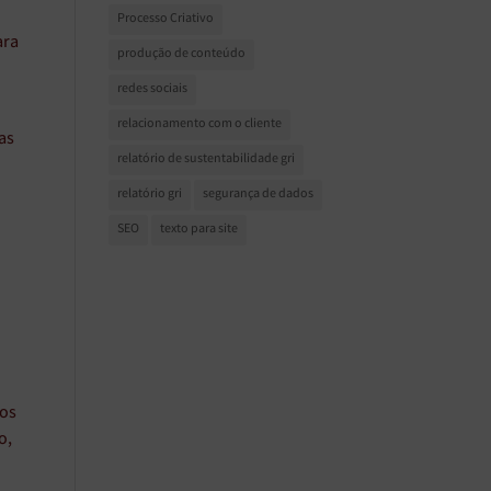
Processo Criativo
ara
produção de conteúdo
redes sociais
relacionamento com o cliente
as
relatório de sustentabilidade gri
relatório gri
segurança de dados
SEO
texto para site
zos
o,