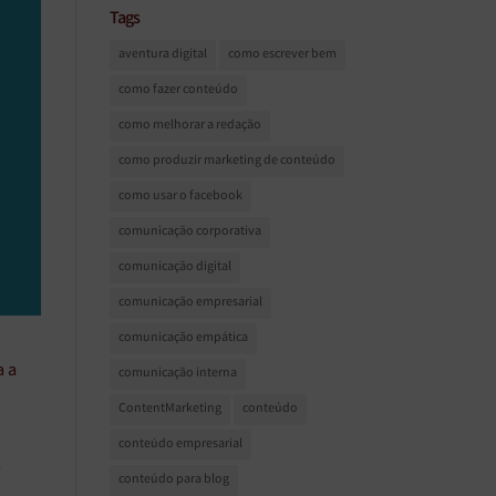
Tags
aventura digital
como escrever bem
como fazer conteúdo
como melhorar a redação
como produzir marketing de conteúdo
como usar o facebook
comunicação corporativa
comunicação digital
comunicação empresarial
comunicação empática
a a
comunicação interna
.
ContentMarketing
conteúdo
conteúdo empresarial
→
conteúdo para blog