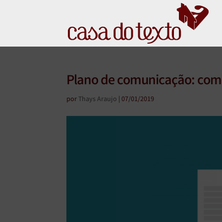
Plano de comunicação: como
por
Thays Araujo
|
07/01/2019