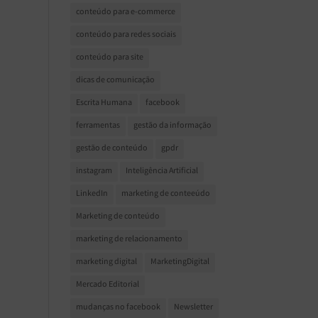
conteúdo para e-commerce
conteúdo para redes sociais
conteúdo para site
dicas de comunicação
Escrita Humana
facebook
ferramentas
gestão da informação
gestão de conteúdo
gpdr
instagram
Inteligência Artificial
LinkedIn
marketing de conteeúdo
Marketing de conteúdo
marketing de relacionamento
marketing digital
MarketingDigital
Mercado Editorial
mudanças no facebook
Newsletter