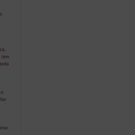
 o
ca,
, (em
 toda
 o
 for
ciso