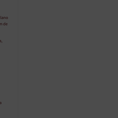
plano
im de
a,
a